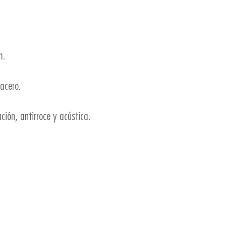
m.
acero.
ción, antirroce y acústica.