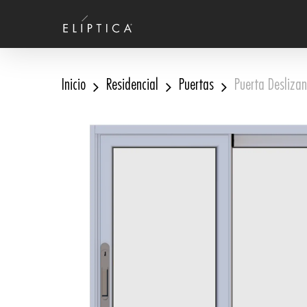
Skip
to
main
content
Inicio
Residencial
Puertas
Puerta Desliza